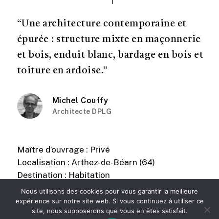
“Une architecture contemporaine et
épurée : structure mixte en maçonnerie
et bois, enduit blanc, bardage en bois et
toiture en ardoise.”
Michel Couffy
Architecte DPLG
Maître d’ouvrage : Privé
Localisation : Arthez-de-Béarn (64)
Destination : Habitation
Surface : 110 m² (séjour, cuisine, 2 chambres)
Nous utilisons des cookies pour vous garantir la meilleure
expérience sur notre site web. Si vous continuez à utiliser ce
site, nous supposerons que vous en êtes satisfait.
Date de livraison : 2015