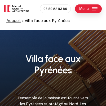
Skip
Menu
to
05 59 82 93 89
main
Accueil
»
Villa face aux Pyrénées
content
V
i
l
l
a
f
a
c
e
a
u
x
P
y
r
é
n
é
e
s
L’ensemble
de
la
maison
est
tourné
vers
les
Pyrénées
et
protégé
au
Nord.
Les